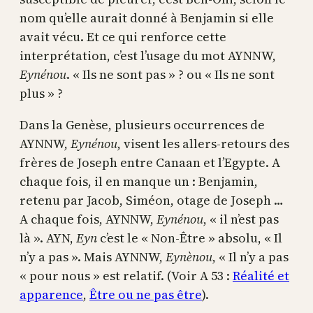
nom qu’elle aurait donné à Benjamin si elle
avait vécu. Et ce qui renforce cette
interprétation, c’est l’usage du mot AYNNW,
Eynénou
. « Ils ne sont pas » ? ou « Ils ne sont
plus » ?
Dans la Genèse, plusieurs occurrences de
AYNNW,
Eynénou
, visent les allers-retours des
frères de Joseph entre Canaan et l’Egypte. A
chaque fois, il en manque un : Benjamin,
retenu par Jacob, Siméon, otage de Joseph …
A chaque fois, AYNNW,
Eynénou
, « il n’est pas
là ». AYN,
Eyn
c’est le « Non-Être » absolu, « Il
n’y a pas ». Mais AYNNW,
Eynènou
, « Il n’y a pas
« pour nous » est relatif. (Voir A 53 :
Réalité et
apparence
,
Être ou ne pas être
).