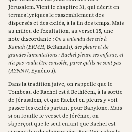
Jérusalem. Vient le chapitre 31, qui décrit en
termes lyriques le rassemblement des
dispersés et des exilés, à la fin des temps. Mais
au milieu de l’exultation, au verset 15, une
note discordante :
On a entendu des cris à
Ramah (BRMH,
BeRamah
), des pleurs et de
grandes lamentations : Rachel pleure ses enfants, et
n’a pas voulu être consolée, parce qu’ils ne sont pas
(AYNNW,
Eynénou).
Dans la tradition juive, on rappelle que le
Tombeau de Rachel est à Bethléem, à la sortie
de Jérusalem, et que Rachel en pleurs y voit
passer les exilés partant pour Babylone. Mais
si on fouille le verset de Jérémie, on
s’aperçoit que le seul enfant que Rachel est
susceptible de pleurer, c’est Ben-Oni, selon le