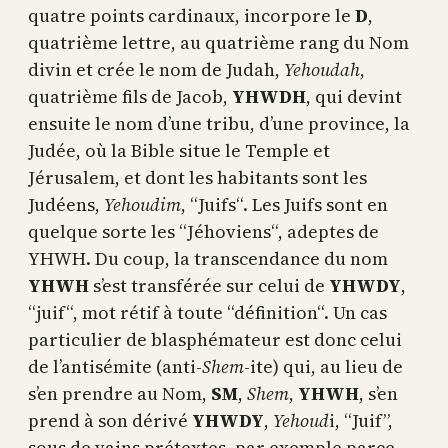
quatre points cardinaux, incorpore le
D
,
quatrième lettre, au quatrième rang du Nom
divin et crée le nom de Judah,
Yehoudah
,
quatrième fils de Jacob,
YHWDH
, qui devint
ensuite le nom d’une tribu, d’une province, la
Judée, où la Bible situe le Temple et
Jérusalem, et dont les habitants sont les
Judéens,
Yehoudim
, “Juifs“. Les Juifs sont en
quelque sorte les “Jéhoviens“, adeptes de
YHWH. Du coup, la transcendance du nom
YHWH
s’est transférée sur celui de
YHWDY
,
“juif“, mot rétif à toute “définition“. Un cas
particulier de blasphémateur est donc celui
de l’antisémite (anti-
Shem
-ite) qui, au lieu de
s’en prendre au Nom,
SM
,
Shem
,
YHWH
, s’en
prend à son dérivé
YHWDY
,
Yehoud
i, “Juif”,
sous de vains prétextes, par exemple parce