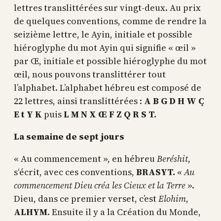
lettres translittérées sur vingt-deux. Au prix
de quelques conventions, comme de rendre la
seizième lettre, le Ayin, initiale et possible
hiéroglyphe du mot Ayin qui signifie « œil »
par Œ, initiale et possible hiéroglyphe du mot
œil, nous pouvons translittérer tout
l’alphabet. L’alphabet hébreu est composé de
22 lettres, ainsi translittérées :
A B G D H W Ç
E t Y K
puis
L M N X Œ F Z Q R S T.
La semaine de sept jours
« Au commencement », en hébreu
Beréshit
,
s‘écrit, avec ces conventions,
BRASYT.
«
Au
commencement Dieu créa les Cieux et la Terre
».
Dieu, dans ce premier verset, c’est
Elohim
,
ALHYM
. Ensuite il y a la Création du Monde,