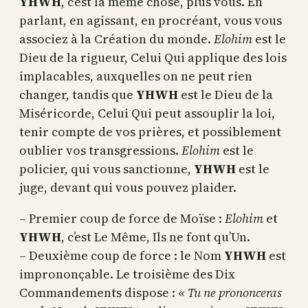
YHWH
, c’est la même chose, plus vous. En
parlant, en agissant, en procréant, vous vous
associez à la Création du monde.
Elohim
est le
Dieu de la rigueur, Celui Qui applique des lois
implacables, auxquelles on ne peut rien
changer, tandis que
YHWH
est le Dieu de la
Miséricorde, Celui Qui peut assouplir la loi,
tenir compte de vos prières, et possiblement
oublier vos transgressions.
Elohim
est le
policier, qui vous sanctionne,
YHWH
est le
juge, devant qui vous pouvez plaider.
– Premier coup de force de Moïse :
Elohim
et
YHWH
, c’est Le Même, Ils ne font qu’Un.
– Deuxième coup de force : le Nom
YHWH
est
imprononçable. Le troisième des Dix
Commandements dispose : «
Tu ne prononceras