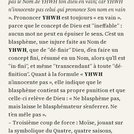
pas le Nom de YHWH ton dieu en vain; car YHWH
n’innocente pas celui qui prononce Son nom en vain
». Prononcer
YHWH
est toujours « en vain ».
parce que le concept de Dieu est “ineffable“ :
aucun mot ne peut en épuiser le sens. C’est un
blasphème, une injure faite au Nom de
YHWH
, que de “dé-finir” Dieu, d’en faire un
concept fini, résumé en un Nom, alors qu’Il est
“in-fini”, et même “transcendant“ à toute “dé-
finition”. Quant à la formule «
YHWH
n’innocente pas », elle indique que le
blasphème contient sa propre punition et que
celle-ci relève de Dieu : « Ne blasphème pas,
mais laisse le blasphémateur s’enferrer. Ne
t’en mêle pas ».
– Troisième coup de force : Moïse, jouant sur
la symbolique du Quatre, quatre saisons,