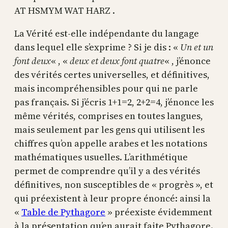
AT HSMYM WAT HARZ .
La Vérité est-elle indépendante du langage
dans lequel elle s’exprime ? Si je dis : «
Un et un
font deux
« , «
deux et deux font quatre
« , j’énonce
des vérités certes universelles, et définitives,
mais incompréhensibles pour qui ne parle
pas français. Si j’écris 1+1=2, 2+2=4, j’énonce les
même vérités, comprises en toutes langues,
mais seulement par les gens qui utilisent les
chiffres qu’on appelle arabes et les notations
mathématiques usuelles. L’arithmétique
permet de comprendre qu’il y a des vérités
définitives, non susceptibles de « progrès », et
qui préexistent à leur propre énoncé: ainsi la
«
Table de Pythagore
» préexiste évidemment
à la présentation qu’en aurait faite Pythagore.