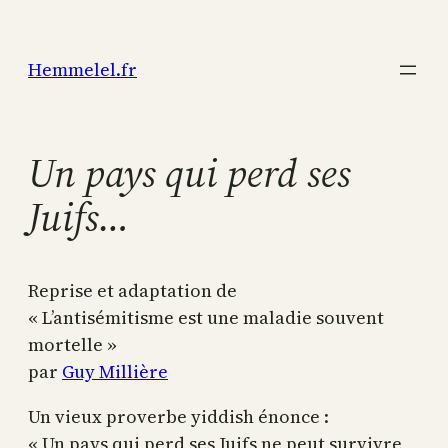
Aller
au
Hemmelel.fr
contenu
Un pays qui perd ses
Juifs…
Reprise et adaptation de
« L’antisémitisme est une maladie souvent
mortelle »
par
Guy Millière
Un vieux proverbe yiddish énonce :
« Un pays qui perd ses Juifs ne peut survivre