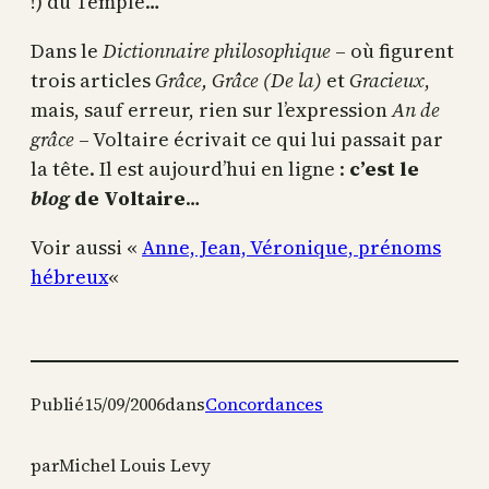
!) du Temple…
Dans le
Dictionnaire philosophique
– où figurent
trois articles
Grâce, Grâce (De la)
et
Gracieux
,
mais, sauf erreur, rien sur l’expression
An de
grâce
– Voltaire écrivait ce qui lui passait par
la tête. Il est aujourd’hui en ligne :
c’est le
blog
de Voltaire
…
Voir aussi «
Anne, Jean, Véronique, prénoms
hébreux
«
Publié
15/09/2006
dans
Concordances
par
Michel Louis Levy