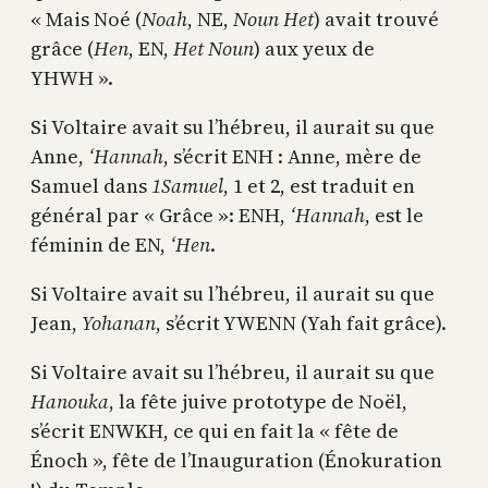
« Mais Noé (
Noah
, NE,
Noun Het
) avait trouvé
grâce (
Hen
, EN,
Het Noun
) aux yeux de
YHWH ».
Si Voltaire avait su l’hébreu, il aurait su que
Anne,
‘Hannah
, s’écrit ENH : Anne, mère de
Samuel dans
1Samuel
, 1 et 2, est traduit en
général par « Grâce »: ENH,
‘Hannah
, est le
féminin de EN,
‘Hen
.
Si Voltaire avait su l’hébreu, il aurait su que
Jean,
Yohanan
, s’écrit YWENN (Yah fait grâce).
Si Voltaire avait su l’hébreu, il aurait su que
Hanouka
, la fête juive prototype de Noël,
s’écrit ENWKH, ce qui en fait la « fête de
Énoch », fête de l’Inauguration (Énokuration