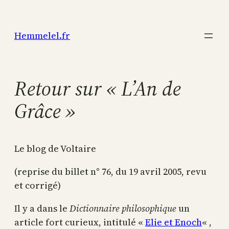
Aller
au
Hemmelel.fr
contenu
Retour sur « L’An de
Grâce »
Le blog de Voltaire
(reprise du billet n° 76, du 19 avril 2005, revu
et corrigé)
Il y a dans le
Dictionnaire philosophique
un
article fort curieux, intitulé «
Elie et Enoch
« ,