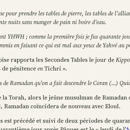
e pour prendre les tables de pierre, les tables de l’all
te nuits sans manger de pain ni boire d’eau.
evant YHWH ; comme la première fois je fus quarante jou
ommis en faisant ce qui est mal aux yeux de Yahvé au poi
e rapporta les Secondes Tables le jour de
Kippo
rs de pénitence
en
Tichri ».
is de Ramadan qu’on a fait descendre le Coran (…) Quico
 de la Torah, alors le jeûne musulman de Ramadan
8, Ramadan coïncidera de nouveau avec Eloul.
 est précédé et suivi de deux périodes de quaran
quarantième jour après Pâques est le « Jeudi de l’
A