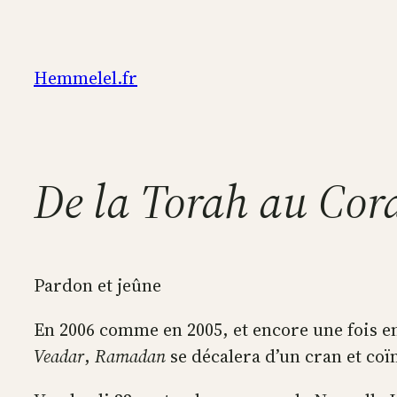
Aller
au
contenu
Hemmelel.fr
De la Torah au Cor
Pardon et jeûne
En 2006 comme en 2005, et encore une fois en
Veadar
,
Ramadan
se décalera d’un cran et coï