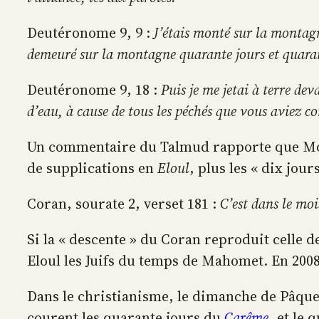
Deutéronome 9, 9 :
J’étais monté sur la montagn
demeuré sur la montagne quarante jours et quaran
Deutéronome 9, 18 :
Puis je me jetai à terre d
d’eau, à cause de tous les péchés que vous aviez c
Un commentaire du Talmud rapporte que Moïs
de supplications en
Eloul
, plus les « dix jou
Coran, sourate 2, verset 181 :
C’est dans le mo
Si la « descente » du Coran reproduit celle
Eloul les Juifs du temps de Mahomet. En 200
Dans le christianisme, le dimanche de Pâques
courent les quarante jours du
Carême
, et le 