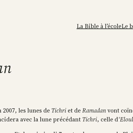
La Bible à l’école
Le 
an
 2007, les lunes de
Tichri
et de
Ramadan
vont coïnc
ncidera avec la lune précédant
Tichri
, celle d
‘Elou