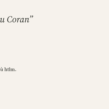
au Coran”
où htlm.