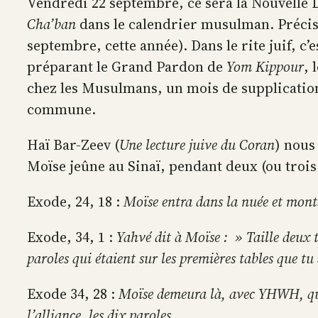
Vendredi 22 septembre, ce sera la Nouvelle L
Cha’ban
dans le calendrier musulman. Précisé
septembre, cette année). Dans le rite juif, c’
préparant le Grand Pardon de
Yom Kippour
, 
chez les Musulmans, un mois de supplications 
commune.
Haï Bar-Zeev (
Une lecture juive du Coran
) nous
Moïse jeûne au Sinaï, pendant deux (ou trois 
Exode, 24, 18 :
Moïse entra dans la nuée et mont
Exode, 34, 1 :
Yahvé dit à Moïse : » Taille deux t
paroles qui étaient sur les premières tables que tu 
Exode 34, 28 :
Moïse demeura là, avec YHWH, quara
l’alliance, les dix paroles.