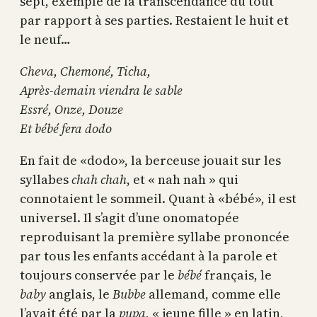
sept, exemple de la transcendance du tout
par rapport à ses parties. Restaient le huit et
le neuf…
Cheva, Chemoné, Ticha,
Après-demain viendra le sable
Essré, Onze, Douze
Et bébé fera dodo
En fait de «dodo», la berceuse jouait sur les
syllabes
chah chah
, et « nah nah » qui
connotaient le sommeil. Quant à «bébé», il est
universel. Il s’agit d’une onomatopée
reproduisant la première syllabe prononcée
par tous les enfants accédant à la parole et
toujours conservée par le
bébé
français, le
baby
anglais, le
Bubbe
allemand, comme elle
l’avait été par la
pupa
, « jeune fille » en latin,