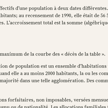
effectifs d’une population à deux dates différente
bitants; au recensement de 1990, elle était de 56 
es. L’accroissement total est la somme (algébriqu
maximum de la courbe des « décès de la table ».
on de population est un ensemble d’habitations t
nd elle a au moins 2000 habitants, la ou les com
en majorité dans une telle agglomération. Des co
ions forfaitaires, non imposables, versées mensu
enu ou de nationalité. Les allocations familiales 