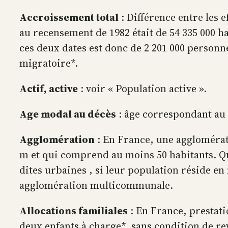
Accroissement total
: Différence entre les 
au recensement de 1982 était de 54 335 000 ha
ces deux dates est donc de 2 201 000 personn
migratoire*.
Actif, active
: voir « Population active ».
Age modal au décès
: âge correspondant au 
Agglomération
: En France, une agglomérati
m et qui comprend au moins 50 habitants. Qua
dites urbaines , si leur population réside 
agglomération multicommunale.
Allocations familiales
: En France, prestat
deux enfants à charge*, sans condition de rev