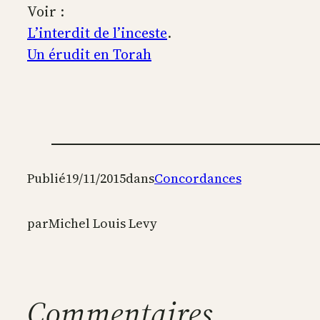
Voir :
L’interdit de l’inceste
.
Un érudit en Torah
Publié
19/11/2015
dans
Concordances
par
Michel Louis Levy
Commentaires