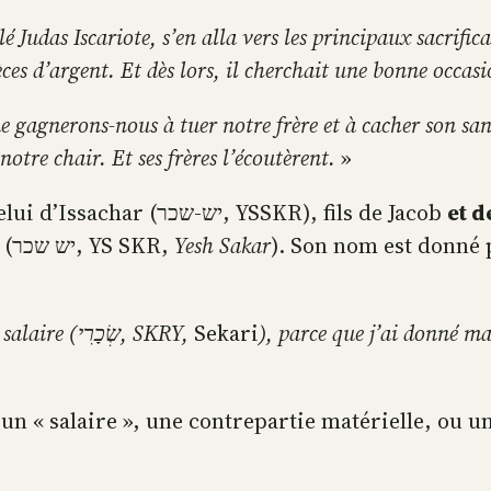
é Judas Iscariote, s’en alla vers les principaux sacrifi
ièces d’argent. Et dès lors, il cherchait une bonne occasi
Que gagnerons-nous à tuer notre frère et à cacher son sa
notre chair. Et ses frères l’écoutèrent.
»
, il est formé sur celui d’Issachar (יש-שכר, YSSKR), fils de Jacob
et d
salaire », de l’autre « Il y a une récompense » (יש שכר, YS SKR,
Yesh Sakar
). Son nom est donné p
Et Léa dit: Dieu m’a donné mon salaire (שְׂכָרִי, SKRY,
Sekari
), parce que j’ai donné m
 un « salaire », une contrepartie matérielle, ou 