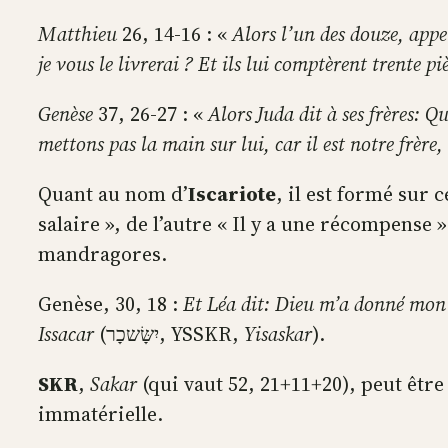
Matthieu
26, 14-16 : «
Alors l’un des douze, appel
je vous le livrerai ? Et ils lui comptèrent trente p
Genèse
37, 26-27 : «
Alors Juda dit à ses frères: 
mettons pas la main sur lui, car il est notre frère, 
Quant au nom d’
Iscariote
mandragores.
Genèse, 30, 18 :
Issacar
(יִשָּׂשכָר, YSSKR,
Yisaskar
).
SKR
,
Sakar
(qui vaut 52, 21+11+20), peut être
immatérielle.