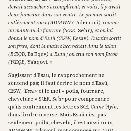
devait accoucher s’accomplirent; et voici, il y avait
deux jumeaux dans son ventre. Le premier sortit
entièrement roux (ADMWNY,
Ademoni
), comme
un manteau de fourrure (SŒR,
Se’ar
); et on lui
donna le nom d’Esaü (ŒSW,
Essav
). Ensuite sortit
son frère, dont la main s’accrochait dans le talon
(BŒQB,
Ba’Eqev
) d’Esaü ; on cria son nom Jacob
(YŒQB,
Ya’aqov). »
S’agissant d’Esaü, le rapprochement ne
s’entend pas; il faut écrire le nom d’Esaü,
ŒSW,
‘Essav
et le mot « poils, fourrure,
chevelure » SŒR,
Se’ar
pour comprendre
qu’ils contiennent les lettres SŒ,
Chine ‘Ayin
,
dans l’ordre inverse. Mais Esaü n’est pas
seulement poilu, chevelu, il est aussi roux,
ADMWNY,
Ademoni
, mot composé sur ADM,