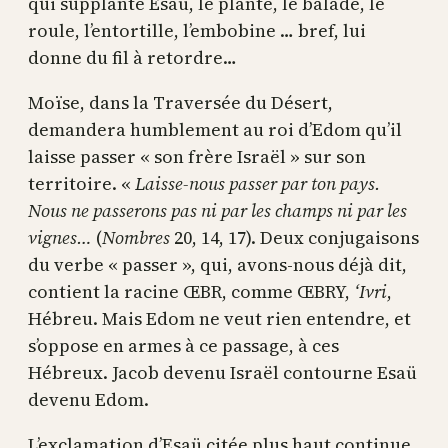
qui supplante Esaü, le plante, le balade, le
roule, l’entortille, l’embobine … bref, lui
donne du fil à retordre…
Moïse, dans la Traversée du Désert,
demandera humblement au roi d’Edom qu’il
laisse passer « son frère Israël » sur son
territoire. «
Laisse-nous passer par ton pays.
Nous ne passerons pas ni par les champs ni par les
vignes…
(
Nombres
20, 14, 17). Deux conjugaisons
du verbe « passer », qui, avons-nous déjà dit,
contient la racine ŒBR, comme ŒBRY,
‘Ivri
,
Hébreu. Mais Edom ne veut rien entendre, et
s’oppose en armes à ce passage, à ces
Hébreux. Jacob devenu Israël contourne Esaü
devenu Edom.
L’exclamation d’Esaü citée plus haut continue