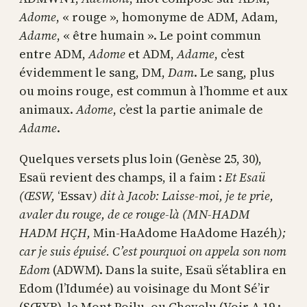
Adome
, « rouge », homonyme de ADM, Adam,
Adame
, « être humain ». Le point commun
entre ADM,
Adome
et ADM,
Adame
, c’est
évidemment le sang, DM,
Dam
. Le sang, plus
ou moins rouge, est commun à l’homme et aux
animaux.
Adome
, c’est la partie animale de
Adame
.
Quelques versets plus loin (Genèse 25, 30),
Esaü revient des champs, il a faim :
Et Esaü
(ŒSW,
‘Essav
) dit à Jacob: Laisse-moi, je te prie,
avaler du rouge, de ce rouge-là (MN-HADM
HADM HÇH,
Min-HaAdome HaAdome Hazéh
);
car je suis épuisé. C’est pourquoi on appela son nom
Edom
(ADWM). Dans la suite, Esaü s’établira en
Edom (l’Idumée) au voisinage du Mont Sé’ir
(SŒYR), le Mont Poilu, ou Chevelu (Voir A 19 :