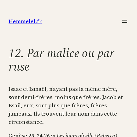
Aller
au
Hemmelel.fr
contenu
12. Par malice ou par
ruse
Isaac et Ismaël, n’ayant pas la même mère,
sont demi-frères, moins que frères. Jacob et
Esaü, eux, sont plus que frères, frères
jumeaux. Ils trouvent leur nom dans cette
circonstance.
Genèse 25, 24-26 :«
Les jours où elle (Rebecca)