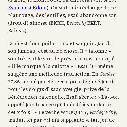
Esaü, c’est Edom
). On sait qu’en échange de ce
plat rouge, des lentilles, Esaü abandonne son
(droit d’) aînesse (BKRH,
Bekorah
/ BKRT,
Bekorat
)
Esaü est donc poilu, roux et sanguin. Jacob,
son jumeau, c’est autre chose. Il « talonne »
son frère, il le suit de près ; dirions-nous qu’
« il le marque à la culotte » ? Esaü lui-même
suggère une meilleure traduction. En
Genèse
27,36, berné par Rébecca qui a déguisé Jacob
pour les doigts d’Isaac aveugle, privé de la
bénédiction paternelle, Esaü s’écrie : « L’a-t-on
appelé Jacob parce qu’il m’a déjà supplanté
deux fois ? » Le verbe WYŒQBNY,
Vay’eqevény
,
traduit ici par « il m’a supplanté », fait jeu de