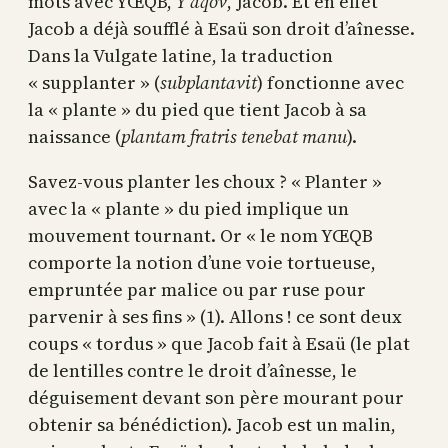
mots avec YŒQB,
Y’aqov
, Jacob. Et en effet
Jacob a déjà soufflé à Esaü son droit d’aînesse.
Dans la Vulgate latine, la traduction
« supplanter » (
subplantavit
) fonctionne avec
la « plante » du pied que tient Jacob à sa
naissance (
plantam fratris tenebat manu
).
Savez-vous planter les choux ? « Planter »
avec la « plante » du pied implique un
mouvement tournant. Or « le nom YŒQB
comporte la notion d’une voie tortueuse,
empruntée par malice ou par ruse pour
parvenir à ses fins » (1). Allons ! ce sont deux
coups « tordus » que Jacob fait à Esaü (le plat
de lentilles contre le droit d’aînesse, le
déguisement devant son père mourant pour
obtenir sa bénédiction). Jacob est un malin,