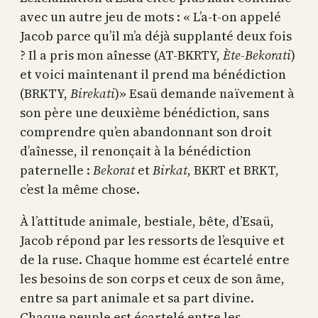
avec un autre jeu de mots : « L’a-t-on appelé
Jacob parce qu’il m’a déjà supplanté deux fois
? Il a pris mon aînesse (AT-BKRTY,
Ète-Bekorati
)
et voici maintenant il prend ma bénédiction
(BRKTY,
Birekati
)» Esaü demande naïvement à
son père une deuxième bénédiction, sans
comprendre qu’en abandonnant son droit
d’aînesse, il renonçait à la bénédiction
paternelle :
Bekorat
et
Birkat
, BKRT et BRKT,
c’est la même chose.
À l’attitude animale, bestiale, bête, d’Esaü,
Jacob répond par les ressorts de l’esquive et
de la ruse. Chaque homme est écartelé entre
les besoins de son corps et ceux de son âme,
entre sa part animale et sa part divine.
Chaque peuple est écartelé entre les