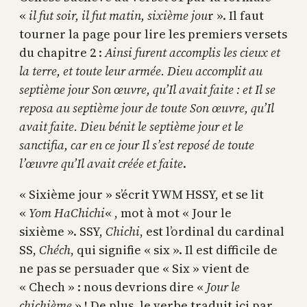
«
il fut soir, il fut matin, sixième jou
r ». Il faut
tourner la page pour lire les premiers versets
du chapitre 2 :
Ainsi furent accomplis les cieux et
la terre, et toute leur armée. Dieu accomplit au
septième jour Son œuvre, qu’Il avait faite : et Il se
reposa au septième jour de toute Son œuvre, qu’Il
avait faite. Dieu bénit le septième jour et le
sanctifia, car en ce jour Il s’est reposé de toute
l’œuvre qu’Il avait créée et faite
.
« Sixième jour » s’écrit YWM HSSY, et se lit
«
Yom HaChichi
« , mot à mot « Jour le
sixième ». SSY,
Chichi
, est l’ordinal du cardinal
SS,
Chéch
, qui signifie « six ». Il est difficile de
ne pas se persuader que « Six » vient de
« Chech » : nous devrions dire «
Jour le
chichième
» ! De plus, le verbe traduit ici par