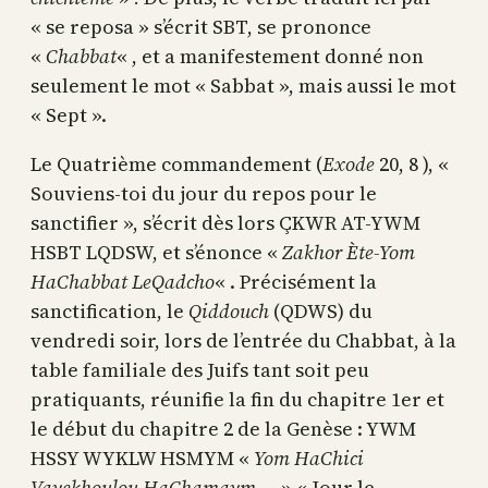
« se reposa » s’écrit SBT, se prononce
«
Chabbat
« , et a manifestement donné non
seulement le mot « Sabbat », mais aussi le mot
« Sept ».
Le Quatrième commandement (
Exode
20, 8 ), «
Souviens-toi du jour du repos pour le
sanctifier », s’écrit dès lors ÇKWR AT-YWM
HSBT LQDSW, et s’énonce «
Zakhor Ète-Yom
HaChabbat LeQadcho
« . Précisément la
sanctification, le
Qiddouch
(QDWS) du
vendredi soir, lors de l’entrée du Chabbat, à la
table familiale des Juifs tant soit peu
pratiquants, réunifie la fin du chapitre 1er et
le début du chapitre 2 de la Genèse : YWM
HSSY WYKLW HSMYM «
Yom HaChici
Vayekhoulou HaChamaym…
» « Jour le