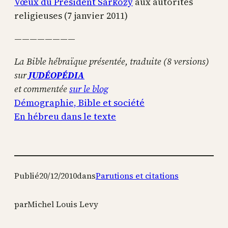
Vœux du Président Sarkozy
aux autorités
religieuses (7 janvier 2011)
————————
La Bible hébraïque présentée, traduite (8 versions)
sur
JUDÉOPÉDIA
et commentée
sur le blog
Démographie, Bible et société
En hébreu dans le texte
Publié
20/12/2010
dans
Parutions et citations
par
Michel Louis Levy