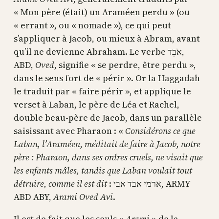
« Mon père (était) un Araméen perdu » (ou
« errant », ou « nomade »), ce qui peut
s’appliquer à Jacob, ou mieux à Abram, avant
qu’il ne devienne Abraham. Le verbe אֹבֵד,
ABD,
Oved
, signifie « se perdre, être perdu »,
dans le sens fort de « périr ». Or la Haggadah
le traduit par « faire périr », et applique le
verset à Laban, le père de Léa et Rachel,
double beau-père de Jacob, dans un parallèle
saisissant avec Pharaon : «
Considérons ce que
Laban, l’Araméen, méditait de faire à Jacob, notre
père : Pharaon, dans ses ordres cruels, ne visait que
les enfants mâles, tandis que Laban voulait tout
détruire, comme il est dit
: ארמי אבד אבי, ARMY
ABD ABY,
Arami Oved Avi
.
Il est de fait que les seuls «
Arami
» de la