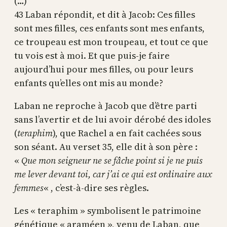
(…)
43 Laban répondit, et dit à Jacob: Ces filles
sont mes filles, ces enfants sont mes enfants,
ce troupeau est mon troupeau, et tout ce que
tu vois est à moi. Et que puis-je faire
aujourd’hui pour mes filles, ou pour leurs
enfants qu’elles ont mis au monde?
Laban ne reproche à Jacob que d’être parti
sans l’avertir et de lui avoir dérobé des idoles
(
teraphim
), que Rachel a en fait cachées sous
son séant. Au verset 35, elle dit à son père :
«
Que mon seigneur ne se fâche point si je ne puis
me lever devant toi, car j’ai ce qui est ordinaire aux
femmes
« , c’est-à-dire ses règles.
Les « teraphim » symbolisent le patrimoine
génétique « araméen », venu de Laban, que