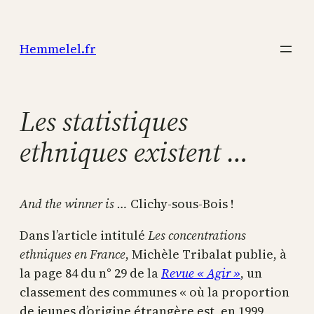
Aller
au
Hemmelel.fr
contenu
Les statistiques
ethniques existent …
And the winner is …
Clichy-sous-Bois !
Dans l’article intitulé
Les concentrations
ethniques en France
, Michèle Tribalat publie, à
la page 84 du n° 29 de la
Revue « Agir »
, un
classement des communes « où la proportion
de jeunes d’origine étrangère est, en 1999,