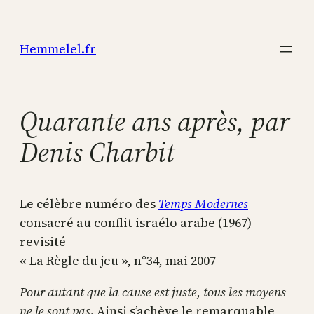
Aller
au
Hemmelel.fr
contenu
Quarante ans après, par
Denis Charbit
Le célèbre numéro des
Temps Modernes
consacré au conflit israélo arabe (1967)
revisité
« La Règle du jeu », n°34, mai 2007
Pour autant que la cause est juste, tous les moyens
ne le sont pas
. Ainsi s’achève le remarquable