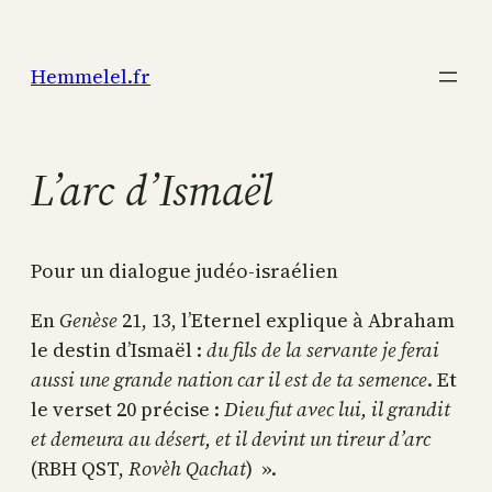
Aller
au
Hemmelel.fr
contenu
L’arc d’Ismaël
Pour un dialogue judéo-israélien
En
Genèse
21, 13, l’Eternel explique à Abraham
le destin d’Ismaël :
du fils de la servante je ferai
aussi une grande nation car il est de ta semence
. Et
le verset 20 précise :
Dieu fut avec lui, il grandit
et demeura au désert, et il devint un tireur d’arc
(RBH QST,
Rovèh Qachat
) ».