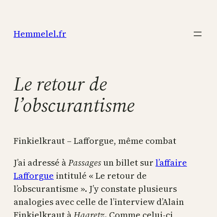
Aller
au
Hemmelel.fr
contenu
Le retour de
l’obscurantisme
Finkielkraut – Lafforgue, même combat
J’ai adressé à
Passages
un billet sur
l’affaire
Lafforgue
intitulé « Le retour de
l’obscurantisme ». J’y constate plusieurs
analogies avec celle de l’interview d’Alain
Finkielkraut à
Haaretz
. Comme celui-ci