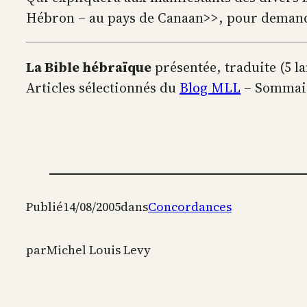
Hébron – au pays de Canaan>>, pour demander 
La Bible hébraïque
présentée, traduite (5 l
Articles sélectionnés du
Blog MLL
– Sommai
Publié
14/08/2005
dans
Concordances
par
Michel Louis Levy