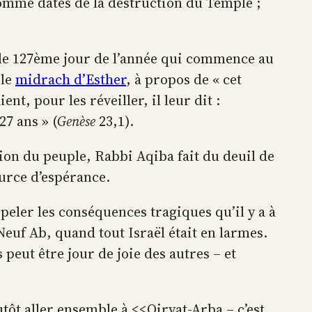
 comme dates de la destruction du Temple ;
st le 127ème jour de l’année qui commence au
 le
midrach d’Esther
, à propos de « cet
t, pour les réveiller, il leur dit :
7 ans » (
Genèse
23,1).
ation du peuple, Rabbi Aqiba fait du deuil de
ource d’espérance.
eler les conséquences tragiques qu’il y a à
Neuf Ab, quand tout Israël était en larmes.
peut être jour de joie des autres – et
tôt aller ensemble à <<Qiryat-Arba – c’est