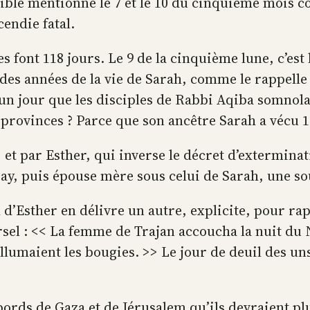
a Bible mentionne le 7 et le 10 du cinquième mois
cendie fatal.
es font 118 jours. Le 9 de la cinquième lune, c’e
 des années de la vie de Sarah, comme le rappelle
n jour que les disciples de Rabbi Aqiba somnolaien
 provinces ? Parce que son ancêtre Sarah a vécu 12
n, et par Esther, qui inverse le décret d’extermin
aray, puis épouse mère sous celui de Sarah, une s
’Esther en délivre un autre, explicite, pour rapp
rsel : << La femme de Trajan accoucha la nuit du 
lumaient les bougies. >> Le jour de deuil des uns 
ords de Gaza et de Jérusalem qu’ils devraient plu