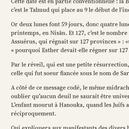
Cette date est en partie conventionnelle : l
c’est le Talmud qui place au 9 le début de l’in
Or deux lunes font 59 jours, donc quatre lun
printemps, en Nisân. Et 127, c’est le nombre
Assuérus, qui régnait sur 127 provinces » : «u
« pourquoi Esther devait-elle régner sur 127
Par le réveil, qui est une petite résurrectio
celle qui fut soeur fiancée sous le nom de S
A côté de ce message codé, le même midrach d
oublier qu’aucun deuil ne saurait être unive
L’enfant mourut à Hanouka, quand les Juifs al
réciproquement.
Qui expliquera aux manifestants des divers b