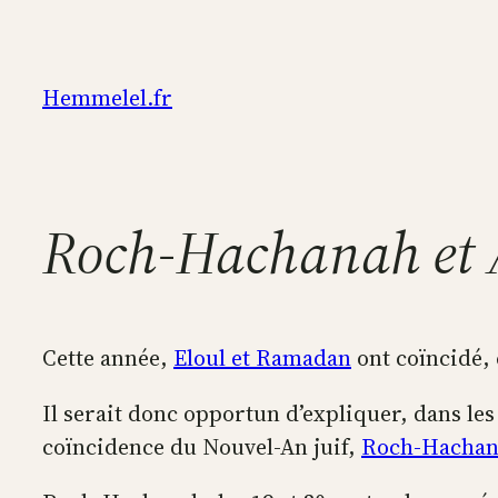
Aller
au
contenu
Hemmelel.fr
Roch-Hachanah et A
Cette année,
Eloul et Ramadan
ont coïncidé, 
Il serait donc opportun d’expliquer, dans les l
coïncidence du Nouvel-An juif,
Roch-Hacha