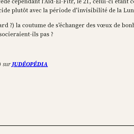
e cependant l’Aïd-El-Fitr, le 21, celui-ci étant 
e plutôt avec la période d’invisibilité de la Lun
ard ?) la coutume de s’échanger des vœux de bonhe
ocieraient-ils pas ?
) sur
JUDÉOPÉDIA