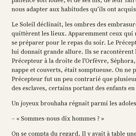
patience soit louée, et de ses fils, de leur f
nous adapter aux habitudes qu’ils ont acquis
Le Soleil déclinait, les ombres des embrasure
quittèrent les lieux. Apparemment ceux qui re
se préparer pour le repas du soir. Le Précept
lui donnait grande allure. Ils se racontèrent
Précepteur à la droite de l’Orfèvre, Séphora,
nappe et couverts, était somptueuse. On ne p
Précepteur fut un peu contrarié que plusieurs
des esclaves, certains portant des enfants en
Un joyeux brouhaha régnait parmi les adolesc
– « Sommes-nous dix hommes ? »
On se compta du regard. Il y avait à table u