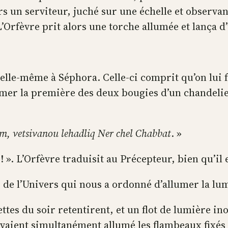
rs un serviteur, juché sur une échelle et observan
L’Orfèvre prit alors une torche allumée et lança d’
t elle-même à Séphora. Celle-ci comprit qu’on lui fa
llumer la première des deux bougies d’un chandeli
, vetsivanou lehadliq Ner chel Chabbat
. »
! ». L’Orfèvre traduisit au Précepteur, bien qu’il
 de l’Univers qui nous a ordonné d’allumer la lu
tes du soir retentirent, et un flot de lumière in
vaient simultanément allumé les flambeaux fixés 