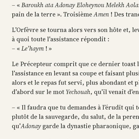
– «
Baroukh ata Adonay Eloheynou Melekh Aol
pain de la terre ». Troisième
Amen
! Des tran
L’Orfèvre se tourna alors vers son hôte et, l
à quoi toute l’assistance répondit :
– «
Le’haym
! »
Le Précepteur comprit que ce dernier toast l
l’assistance en levant sa coupe et faisant p
alors et le repas fut servi, plus abondant et 
d’abord sur le mot
Yechouah
, qu’il venait d’e
– « Il faudra que tu demandes à l’érudit qui 
plutôt de la sauvegarde, du salut, de la pere
qu’
Adonay
garde la dynastie pharaonique, gar