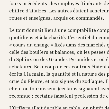
jours précédents : les employés itinérants de
chiffre d’affaires. Les autres étaient achet
roues et enseignes, acquis ou commandés.
Le tout donnait lieu à une comptabilité comp
quotidiens et à la charité. L’essentiel du com
« cours du change » fixés dans des marchés qu
celle des bouliers et balances, où les pesées 
du Sphinx ou des Grandes Pyramides et où éta
acheteurs. Beaucoup de ces contrats étaient 
écrits à la main, la quantité et la nature de
crue du Fleuve, et aux signes du zodiaque. I
client ou fournisseur (certains signaient av
reconnue ; certains faisaient profession de 
L’Orfèvre allait de table en table, ou plutôt 