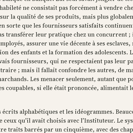
te habileté ne consistait pas forcément à vendre c
r la qualité de ses produits, mais plus globaleme
e en sorte que les fournisseurs satisfaits continue
as transférer leur pratique chez un concurrent ; il
ployés, assurer une vie décente à ses esclaves, m
ion des enfants et la formation des adolescents. L
ais fournisseurs, qui ne respectaient pas leur pa
aire ; mais il fallait confondre les autres, de ma
 marchands. Les menacer seulement, autant que pos
des coupables, si elle était prononcée, alimentait
s écrits alphabétiques et les idéogrammes. Beauco
ceux qu’il avait choisis avec l’Instituteur. Le sy
tre traits barrés par un cinquième, avec des chap