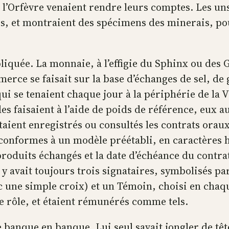
 l’Orfèvre venaient rendre leurs comptes. Les uns
eurs, et montraient des spécimens des minerais, p
liquée. La monnaie, à l’effigie du Sphinx ou des
merce se faisait sur la base d’échanges de sel, de
i se tenaient chaque jour à la périphérie de la Vi
des faisaient à l’aide de poids de référence, eux a
ient enregistrés ou consultés les contrats oraux 
conformes à un modèle préétabli, en caractères h
s produits échangés et la date d’échéance du contra
l y avait toujours trois signataires, symbolisés p
ec une simple croix) et un Témoin, choisi en chaqu
ce rôle, et étaient rémunérés comme tels.
de banque en banque. Lui seul savait jongler de têt