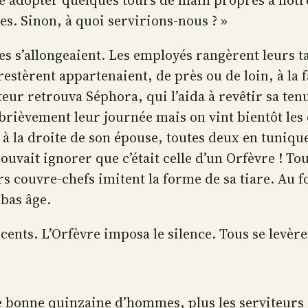
aire adopter quelques tours de main propres à notr
es. Sinon, à quoi servirions-nous ? »
s s’allongeaient. Les employés rangèrent leurs ta
stèrent appartenaient, de près ou de loin, à la fa
eur retrouva Séphora, qui l’aida à revêtir sa ten
 brièvement leur journée mais on vint bientôt les 
 à la droite de son épouse, toutes deux en tunique
ouvait ignorer que c’était celle d’un Orfèvre ! To
 couvre-chefs imitent la forme de sa tiare. Au fon
 bas âge.
ents. L’Orfèvre imposa le silence. Tous se levère
ne bonne quinzaine d’hommes, plus les serviteurs 