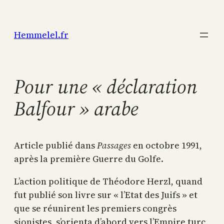
Aller
au
Hemmelel.fr
contenu
Pour une « déclaration
Balfour » arabe
Article publié dans
Passages
en octobre 1991,
après la première Guerre du Golfe.
L’action politique de Théodore Herzl, quand
fut publié son livre sur « l’Etat des Juifs » et
que se réunirent les premiers congrès
sionistes, s’orienta d’abord vers l’Empire turc,