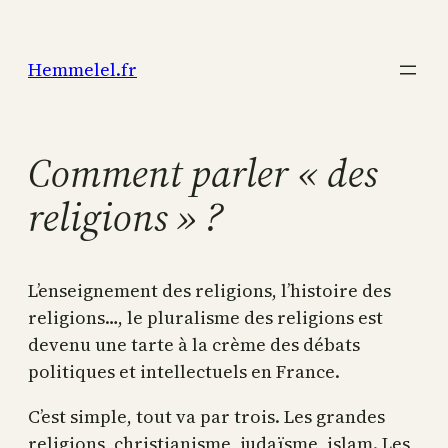
Aller
au
Hemmelel.fr
contenu
Comment parler « des
religions » ?
L’enseignement des religions, l’histoire des
religions…, le pluralisme des religions est
devenu une tarte à la crème des débats
politiques et intellectuels en France.
C’est simple, tout va par trois. Les grandes
religions, christianisme, judaïsme, islam. Les